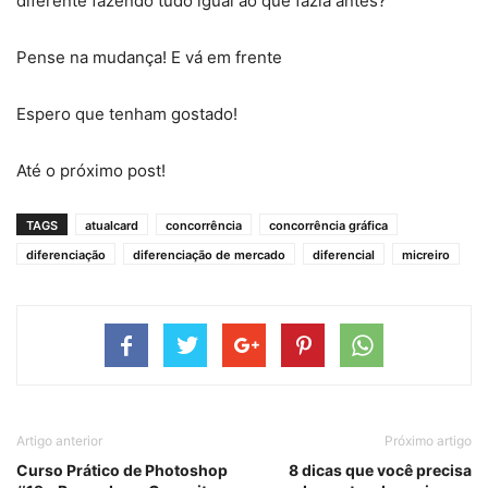
diferente fazendo tudo igual ao que fazia antes?
Pense na mudança! E vá em frente
Espero que tenham gostado!
Até o próximo post!
TAGS
atualcard
concorrência
concorrência gráfica
diferenciação
diferenciação de mercado
diferencial
micreiro
Artigo anterior
Próximo artigo
Curso Prático de Photoshop
8 dicas que você precisa