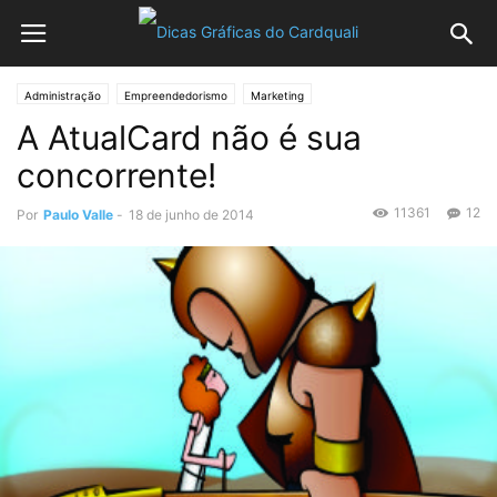
Administração
Empreendedorismo
Marketing
A AtualCard não é sua
concorrente!
11361
12
Por
Paulo Valle
-
18 de junho de 2014