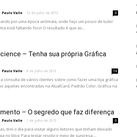
Paulo Valle
-
12 de julho de 2013
0
sando por uma época anômala, onde faço um pouco de tudo!
tra está faltando foco! O resultado é que as...
Science – Tenha sua própria Gráfica
l
Paulo Valle
-
8 de julho de 2013
14
 a consulta de vários clientes sobre como fazer uma loja gráfica
omo aquelas encontradas na AtualCard, Padrão Color, Gráfica na
mento – O segredo que faz diferença
Paulo Valle
-
1 de julho de 2013
0
as, tirei o dia para visitar alguns leitores que tinham deixado
ui no blog. Para testar resolvi ir meio de surpresa,...