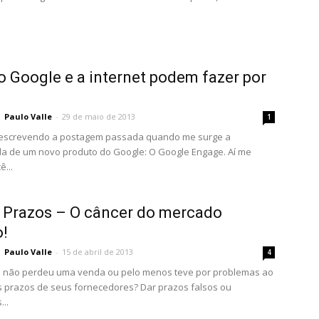
o Google e a internet podem fazer por
Paulo Valle
-
29 de maio de 2013
1
 escrevendo a postagem passada quando me surge a
a de um novo produto do Google: O Google Engage. Aí me
ê...
 Prazos – O câncer do mercado
o!
Paulo Valle
-
15 de abril de 2013
4
 não perdeu uma venda ou pelo menos teve por problemas ao
s prazos de seus fornecedores? Dar prazos falsos ou
..