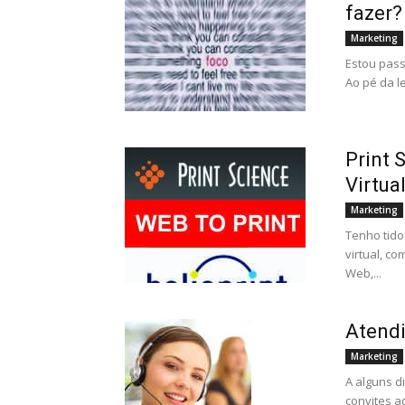
fazer?
Marketing
Estou pas
Ao pé da le
Print 
Virtua
Marketing
Tenho tido
virtual, c
Web,...
Atendi
Marketing
A alguns di
convites aq