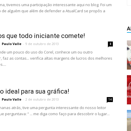
a, tivemos uma participação interessante aqui no blog. Foi um
 de alguém que além de defender a AtualCard se propôs a
A
os que todo iniciante comete!
Paulo Valle
-
9 de outubro de 2013
8
nde um pouco do uso do Corel, conhece um ou outro
, faz as contas... verifica altas margens de lucros dos melhores
....
o ideal para sua gráfica!
Paulo Valle
-
2 de outubro de 2013
14
anas atrás, tive uma pergunta interessante do nosso leitor
e perguntava: “ ... me diga como faço para descobrir o lugar...