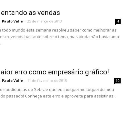
entando as vendas
Paulo Valle
-
25 de março de 2013
4
e todo mundo esta semana resolveu saber como melhorar as
 escrevemos bastante sobre o tema, mas ainda não havia uma
.
ior erro como empresário gráfico!
Paulo Valle
-
11 de fevereiro de 2013
10
 os audioaulas do Sebrae que eu indiquei me toquei do meu
 do passado! Conheça este erro e aproveite para assistir as...