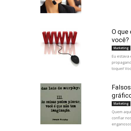
O que 
você?
Marketing
Eu estava
propagand
toquei! Voc
Falsos
gráfic
Marketing
Quem aqui
confiar no
enganosos.