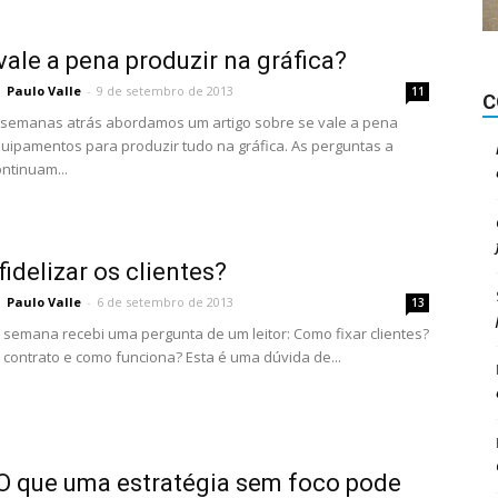
vale a pena produzir na gráfica?
Paulo Valle
-
9 de setembro de 2013
11
C
 semanas atrás abordamos um artigo sobre se vale a pena
quipamentos para produzir tudo na gráfica. As perguntas a
ontinuam...
idelizar os clientes?
Paulo Valle
-
6 de setembro de 2013
13
e semana recebi uma pergunta de um leitor: Como fixar clientes?
contrato e como funciona? Esta é uma dúvida de...
O que uma estratégia sem foco pode