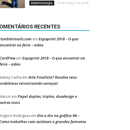
13 de março de 2018
Administração
OMENTÁRIOS RECENTES
ramblermails.com
Expoprint 2018 – O que
em
encontrei na feira – video
CardPaw
Expoprint 2018 – O que encontrei na
em
feira – video
Arte Finalista? Resolva seus
Sidney Cunha
em
problemas terceirizando serviços!
Papel duplex, triplex, duodesign e
Marcio
em
outros mais
Dia a dia na gráfica #6 –
Rogerio Rodrigues
em
Como trabalhar com outdoors e grandes formatos