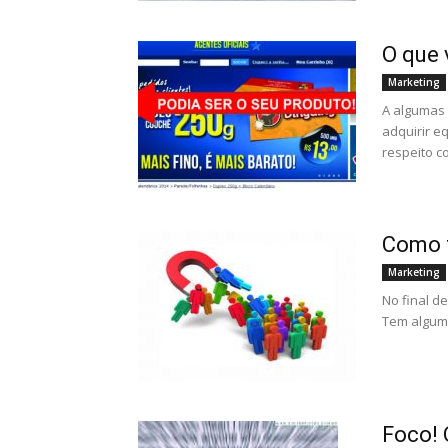
O que 
Marketing
A algumas
adquirir e
respeito c
Como f
Marketing
No final d
Tem algum 
Foco! 