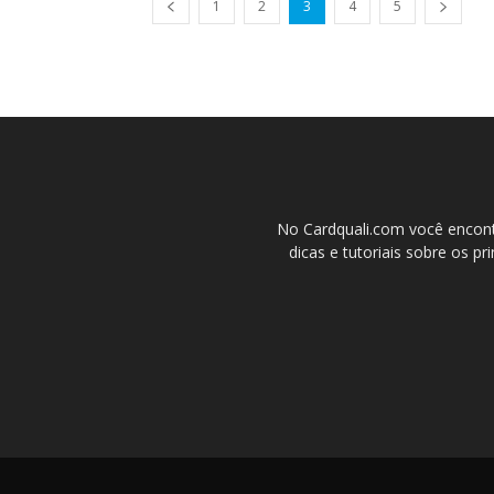
1
2
3
4
5
No Cardquali.com você encont
dicas e tutoriais sobre os pr