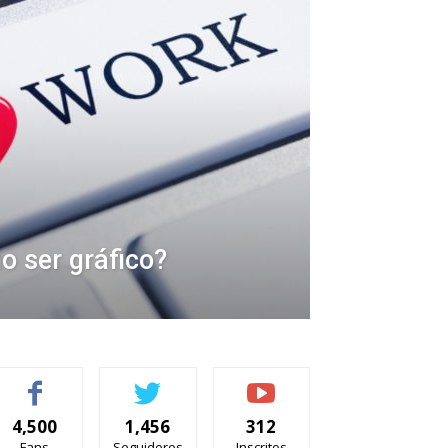
 ser gráfico?
4,500
1,456
312
Fans
Seguidores
Inscritos