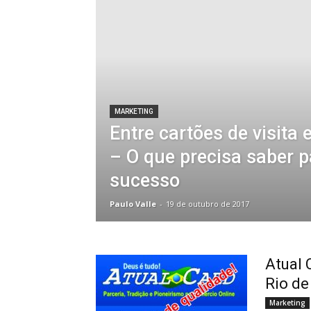
MARKETING
Entre cartões de visita
– O que precisa saber p
sucesso
Paulo Valle
-
19 de outubro de 2017
Atual 
Rio de
Marketing