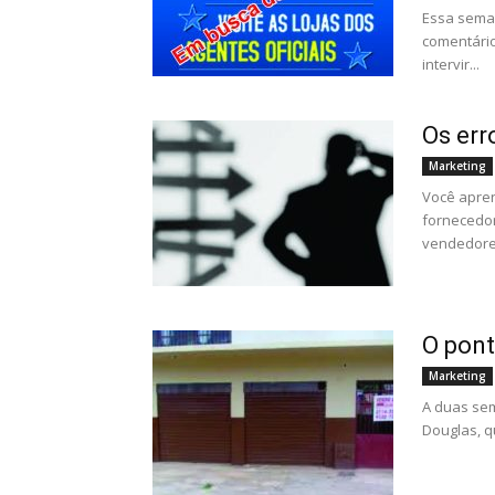
Essa seman
comentário
intervir...
Os err
Marketing
Você apre
fornecedor
vendedores
O pont
Marketing
A duas sem
Douglas, qu