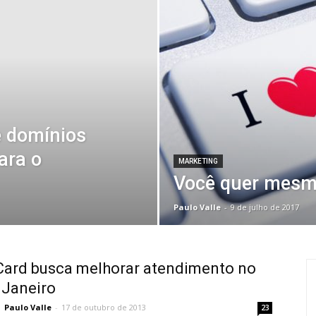
 e domínios
ara o
MARKETING
Você quer mesmo
Paulo Valle
-
9 de julho de 2017
Card busca melhorar atendimento no
 Janeiro
Paulo Valle
-
17 de outubro de 2013
23