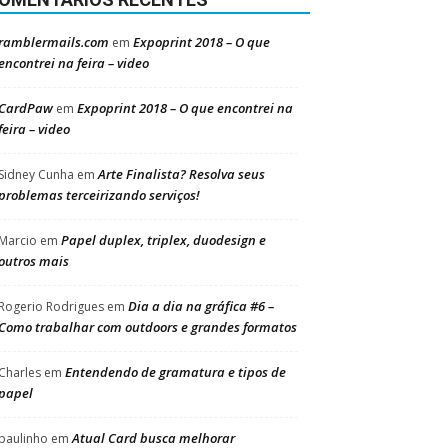
ramblermails.com
Expoprint 2018 – O que
em
encontrei na feira – video
CardPaw
Expoprint 2018 – O que encontrei na
em
feira – video
Arte Finalista? Resolva seus
Sidney Cunha
em
problemas terceirizando serviços!
Papel duplex, triplex, duodesign e
Marcio
em
outros mais
Dia a dia na gráfica #6 –
Rogerio Rodrigues
em
Como trabalhar com outdoors e grandes formatos
Entendendo de gramatura e tipos de
Charles
em
papel
Atual Card busca melhorar
paulinho
em