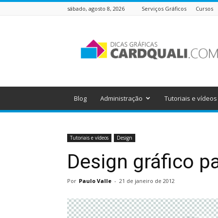
sábado, agosto 8, 2026
Serviços Gráficos
Cursos
Dicas
Gráficas
do
Cardquali
Blog
Administração
Tutoriais e vídeos
Tutoriais e vídeos
Design
Design gráfico 
Por
Paulo Valle
-
21 de janeiro de 2012