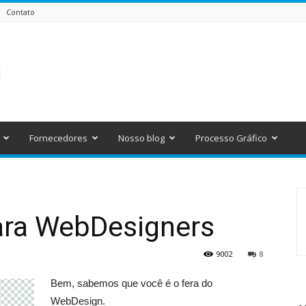
Contato
Fornecedores
Nosso blog
Processo Gráfico
para WebDesigners
9002
8
Bem, sabemos que você é o fera do
WebDesign.