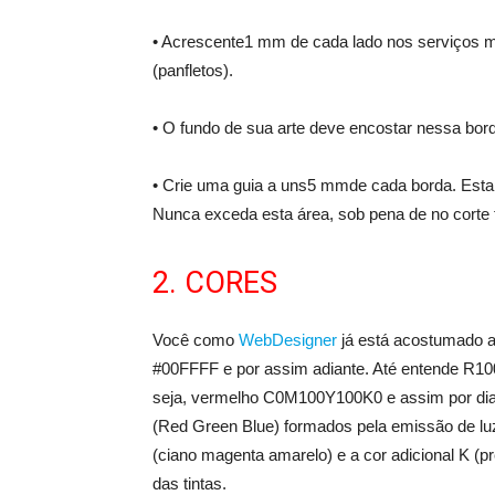
• Acrescente1 mm de cada lado nos serviços m
(panfletos).
• O fundo de sua arte deve encostar nessa 
• Crie uma guia a uns5 mmde cada borda. Est
Nunca exceda esta área, sob pena de no corte 
2. CORES
Você como
WebDesigner
já está acostumado 
#00FFFF e por assim adiante. Até entende R1
seja, vermelho C0M100Y100K0 e assim por dian
(Red Green Blue) formados pela emissão de l
(ciano magenta amarelo) e a cor adicional K (p
das tintas.