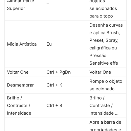
Alinhar Parte
objetos
T
Superior
selecionados
para o topo
Desenha curvas
e aplica Brush,
Preset, Spray,
Mídia Artística
Eu
caligráfica ou
Pressão
Sensitive effe
Voltar One
Ctrl + PgDn
Voltar One
Rompe o objeto
Desmembrar
Ctrl + K
selecionado
Brilho /
Brilho /
Contraste /
Ctrl + B
Contraste /
Intensidade
Intensidade …
Abre a barra de
propriedades e