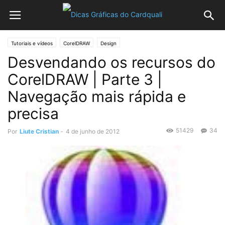
Tutoriais e vídeos
CorelDRAW
Design
Desvendando os recursos do
CorelDRAW | Parte 3 |
Navegação mais rápida e
precisa
51429
34
Por
Liute Cristian
-
4 de junho de 2012