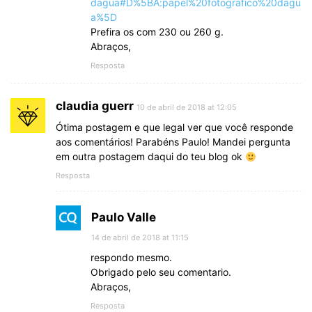
dagua#D%5BA:papel%20fotografico%20dagu
a%5D
Prefira os com 230 ou 260 g.
Abraços,
Resposta
claudia guerr
10 de abril de 2018 at 12:05
Ótima postagem e que legal ver que você responde
aos comentários! Parabéns Paulo! Mandei pergunta
em outra postagem daqui do teu blog ok
Resposta
Paulo Valle
14 de abril de 2018 at 11:15
respondo mesmo.
Obrigado pelo seu comentario.
Abraços,
Resposta