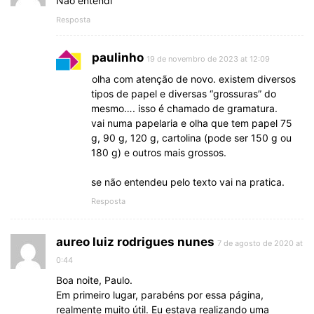
Nao entendi
Resposta
paulinho
19 de novembro de 2023 at 12:09
olha com atenção de novo. existem diversos
tipos de papel e diversas “grossuras” do
mesmo…. isso é chamado de gramatura.
vai numa papelaria e olha que tem papel 75
g, 90 g, 120 g, cartolina (pode ser 150 g ou
180 g) e outros mais grossos.
se não entendeu pelo texto vai na pratica.
Resposta
aureo luiz rodrigues nunes
7 de agosto de 2020 at
0:44
Boa noite, Paulo.
Em primeiro lugar, parabéns por essa página,
realmente muito útil. Eu estava realizando uma