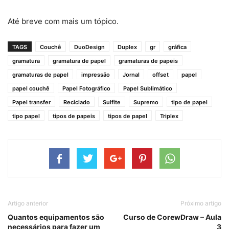
Até breve com mais um tópico.
TAGS
Couchê
DuoDesign
Duplex
gr
gráfica
gramatura
gramatura de papel
gramaturas de papeis
gramaturas de papel
impressão
Jornal
offset
papel
papel couchê
Papel Fotográfico
Papel Sublimático
Papel transfer
Reciclado
Sulfite
Supremo
tipo de papel
tipo papel
tipos de papeis
tipos de papel
Triplex
Artigo anterior
Próximo artigo
Quantos equipamentos são
Curso de CorewDraw – Aula
necessários para fazer um
3