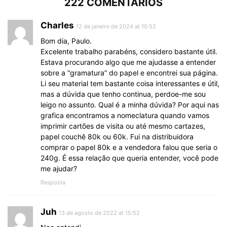
222 COMENTÁRIOS
Charles
12 de janeiro de 2024 at 10:52
Bom dia, Paulo.
Excelente trabalho parabéns, considero bastante útil.
Estava procurando algo que me ajudasse a entender
sobre a “gramatura” do papel e encontrei sua página.
Li seu material tem bastante coisa interessantes e útil,
mas a dúvida que tenho continua, perdoe-me sou
leigo no assunto. Qual é a minha dúvida? Por aqui nas
grafica encontramos a nomeclatura quando vamos
imprimir cartões de visita ou até mesmo cartazes,
papel couchê 80k ou 60k. Fui na distribuidora
comprar o papel 80k e a vendedora falou que seria o
240g. É essa relação que queria entender, você pode
me ajudar?
Resposta
Juh
13 de agosto de 2022 at 15:52