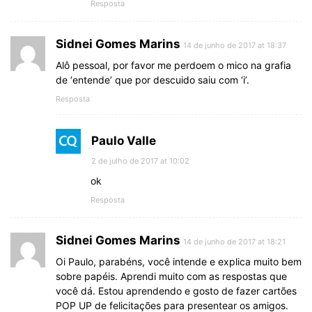
Resposta
Sidnei Gomes Marins
14 de junho de 2017 at 18:37
Alô pessoal, por favor me perdoem o mico na grafia
de ‘entende’ que por descuido saiu com ‘i’.
Resposta
Paulo Valle
2 de julho de 2017 at 10:02
ok
Resposta
Sidnei Gomes Marins
14 de junho de 2017 at 18:21
Oi Paulo, parabéns, você intende e explica muito bem
sobre papéis. Aprendi muito com as respostas que
você dá. Estou aprendendo e gosto de fazer cartões
POP UP de felicitações para presentear os amigos.