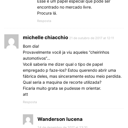
Esse é um papel especial que pode ser
encontrado no mercado livre.
Procura lá.
Resposta
michelle chiacchio
21 de outubro de 2017 at 12:11
Bom dia!
Provavelmente você ja viu aqueles “cheirinhos
automotivos”…
Você saberia me dizer qual o tipo de papel
empregado p faze-los? Estou querendo abrir uma
fábrica deles, mas sinceramente estou meio perdida.
Qual seria a maquina de recorte utilizada?
Ficaria muito grata se pudesse m orientar.
att
Resposta
Wanderson lucena
24 de dezembro de 2017 at 23:31