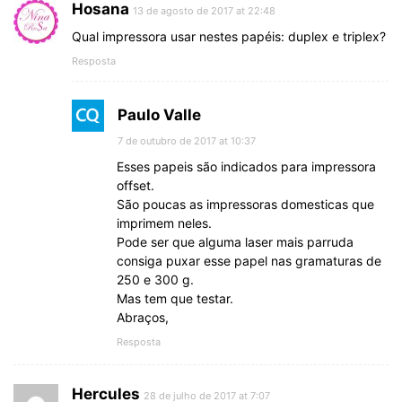
Hosana
13 de agosto de 2017 at 22:48
Qual impressora usar nestes papéis: duplex e triplex?
Resposta
Paulo Valle
7 de outubro de 2017 at 10:37
Esses papeis são indicados para impressora
offset.
São poucas as impressoras domesticas que
imprimem neles.
Pode ser que alguma laser mais parruda
consiga puxar esse papel nas gramaturas de
250 e 300 g.
Mas tem que testar.
Abraços,
Resposta
Hercules
28 de julho de 2017 at 7:07