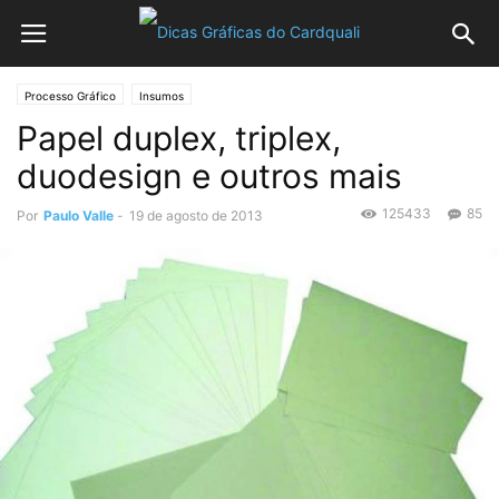
Processo Gráfico
Insumos
Papel duplex, triplex,
duodesign e outros mais
125433
85
Por
Paulo Valle
-
19 de agosto de 2013