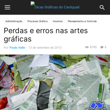
Administração
Processo Gráfico
Insumos
Planejamento e Controle
Perdas e erros nas artes
gráficas
8785
6
Por
Paulo Valle
-
13 de setembro de 2013