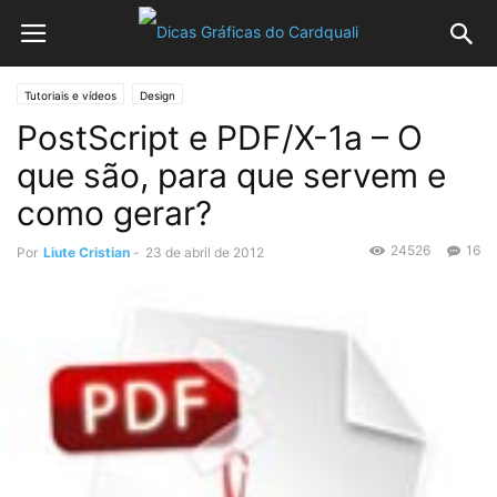
Tutoriais e vídeos
Design
PostScript e PDF/X-1a – O
que são, para que servem e
como gerar?
24526
16
Por
Liute Cristian
-
23 de abril de 2012