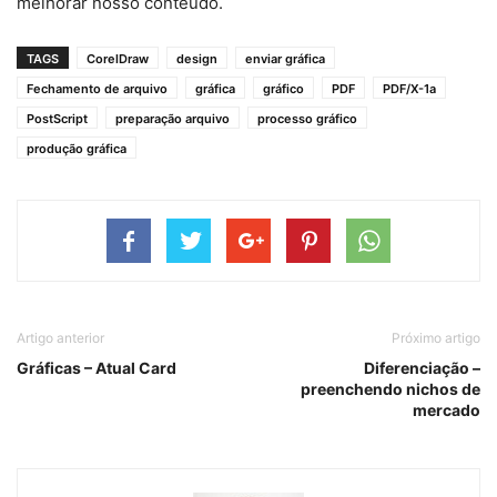
melhorar nosso conteúdo.
TAGS
CorelDraw
design
enviar gráfica
Fechamento de arquivo
gráfica
gráfico
PDF
PDF/X-1a
PostScript
preparação arquivo
processo gráfico
produção gráfica
Artigo anterior
Próximo artigo
Gráficas – Atual Card
Diferenciação –
preenchendo nichos de
mercado