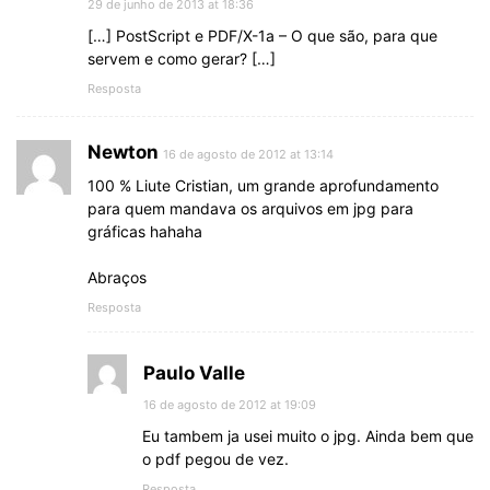
29 de junho de 2013 at 18:36
[…] PostScript e PDF/X-1a – O que são, para que
servem e como gerar? […]
Resposta
Newton
16 de agosto de 2012 at 13:14
100 % Liute Cristian, um grande aprofundamento
para quem mandava os arquivos em jpg para
gráficas hahaha
Abraços
Resposta
Paulo Valle
16 de agosto de 2012 at 19:09
Eu tambem ja usei muito o jpg. Ainda bem que
o pdf pegou de vez.
Resposta