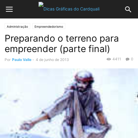
Administração
Empreendedorismo
Preparando o terreno para
empreender (parte final)
4411
0
Por
Paulo Valle
-
4 de junho de 2013