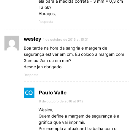
ela para a medida correta – 3 mm = 0,3 cm
Tá ok?
Abraços,
Resposta
wesley
4 de outubro de 2016 at 15:31
Boa tarde na hora da sangria e margem de
segurança estiver em cm. Eu coloco a margem com
3cm ou 2cm ou em mm?
desde jah obrigado
Resposta
Paulo Valle
8 de outubro de 2016 at 9:12
Wesley,
Quem define a margem de segurança é a
gráfica que vai imprimir.
Por exemplo a atualcard trabalha com o