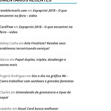
ramblermails.com
Expoprint 2018 – O que
em
encontrei na feira – video
CardPaw
Expoprint 2018 – O que encontrei na
em
feira – video
Arte Finalista? Resolva seus
Sidney Cunha
em
problemas terceirizando serviços!
Papel duplex, triplex, duodesign e
Marcio
em
outros mais
Dia a dia na gráfica #6 –
Rogerio Rodrigues
em
Como trabalhar com outdoors e grandes formatos
Entendendo de gramatura e tipos de
Charles
em
papel
Atual Card busca melhorar
paulinho
em