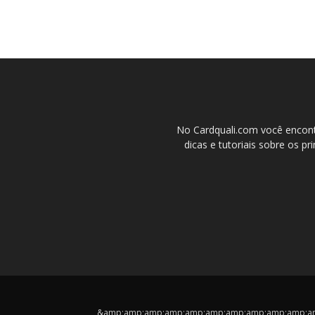
No Cardquali.com você encont
dicas e tutoriais sobre os pr
&amp;amp;amp;amp;amp;amp;amp;amp;amp;amp;amp;cop