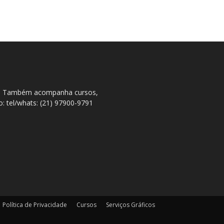
ral. Também acompanha cursos,
to: tel/whats: (21) 97900-9791
Política de Privacidade
Cursos
Serviços Gráficos