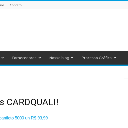
sos
Contato
Fornecedores
Nosso blog
Processo Gráfico
es CARDQUALI!