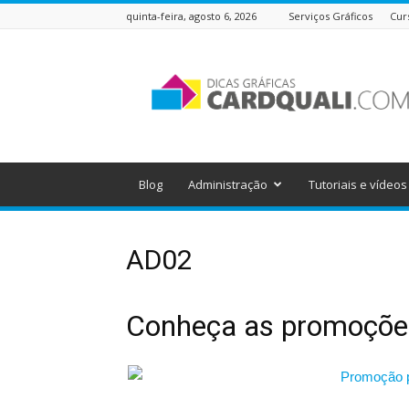
quinta-feira, agosto 6, 2026
Serviços Gráficos
Cur
Dicas
Gráficas
do
Cardquali
Blog
Administração
Tutoriais e vídeos
AD02
Conheça as promoçõ