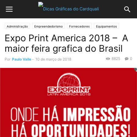
Administração
Empreendedorismo
Fornecedores
Equipamentos
Expo Print America 2018 – A
Gráficas
Processo Gráfico
Impressão e Acabamento
Planejamento e Controle
Software
maior feira grafica do Brasil
8825
0
Por
Paulo Valle
-
10 de março de 2018