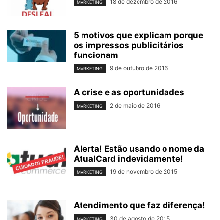
18 de dezembro de 2016
MARKETING
5 motivos que explicam porque
os impressos publicitários
funcionam
9 de outubro de 2016
MARKETING
A crise e as oportunidades
2 de maio de 2016
MARKETING
Alerta! Estão usando o nome da
AtualCard indevidamente!
19 de novembro de 2015
MARKETING
Atendimento que faz diferença!
30 de agosto de 2015
MARKETING