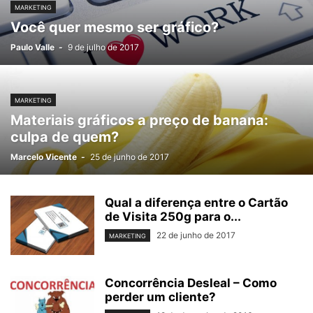
MARKETING
Você quer mesmo ser gráfico?
Paulo Valle
-
9 de julho de 2017
MARKETING
Materiais gráficos a preço de banana:
culpa de quem?
Marcelo Vicente
-
25 de junho de 2017
Qual a diferença entre o Cartão
de Visita 250g para o...
22 de junho de 2017
MARKETING
Concorrência Desleal – Como
perder um cliente?