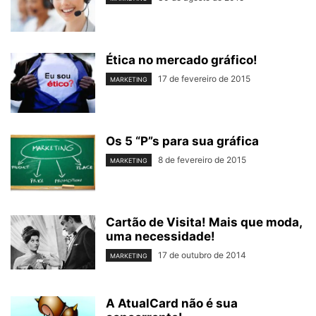
Ética no mercado gráfico!
17 de fevereiro de 2015
MARKETING
Os 5 “P”s para sua gráfica
8 de fevereiro de 2015
MARKETING
Cartão de Visita! Mais que moda,
uma necessidade!
17 de outubro de 2014
MARKETING
A AtualCard não é sua