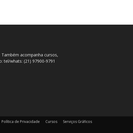
ral. Também acompanha cursos,
to: tel/whats: (21) 97900-9791
Política de Privacidade
Cursos
Serviços Gráficos