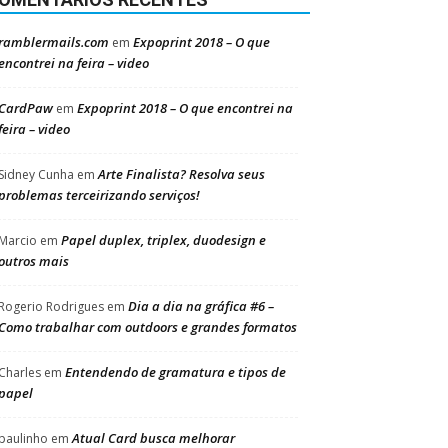
ramblermails.com
Expoprint 2018 – O que
em
encontrei na feira – video
CardPaw
Expoprint 2018 – O que encontrei na
em
feira – video
Arte Finalista? Resolva seus
Sidney Cunha
em
problemas terceirizando serviços!
Papel duplex, triplex, duodesign e
Marcio
em
outros mais
Dia a dia na gráfica #6 –
Rogerio Rodrigues
em
Como trabalhar com outdoors e grandes formatos
Entendendo de gramatura e tipos de
Charles
em
papel
Atual Card busca melhorar
paulinho
em