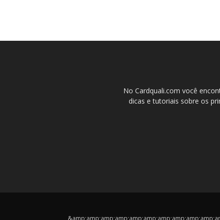
No Cardquali.com você encont
dicas e tutoriais sobre os pr
&amp;amp;amp;amp;amp;amp;amp;amp;amp;amp;amp;cop