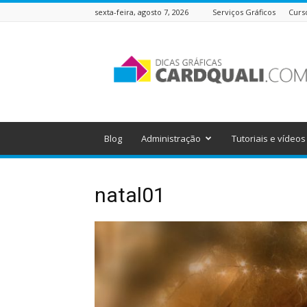
sexta-feira, agosto 7, 2026
Serviços Gráficos
Curs
Dicas
Gráficas
do
Cardquali
Blog
Administração
Tutoriais e vídeos
natal01