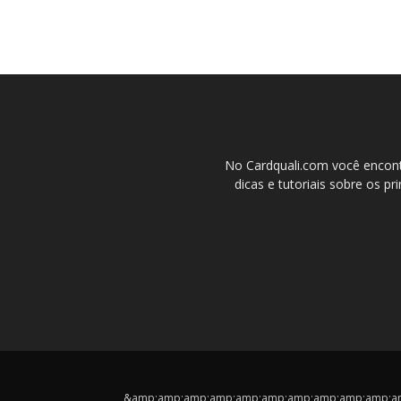
No Cardquali.com você encont
dicas e tutoriais sobre os pr
&amp;amp;amp;amp;amp;amp;amp;amp;amp;amp;amp;cop