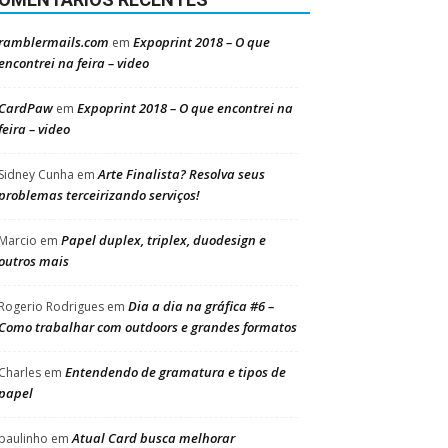
ramblermails.com
Expoprint 2018 – O que
em
encontrei na feira – video
CardPaw
Expoprint 2018 – O que encontrei na
em
feira – video
Arte Finalista? Resolva seus
Sidney Cunha
em
problemas terceirizando serviços!
Papel duplex, triplex, duodesign e
Marcio
em
outros mais
Dia a dia na gráfica #6 –
Rogerio Rodrigues
em
Como trabalhar com outdoors e grandes formatos
Entendendo de gramatura e tipos de
Charles
em
papel
Atual Card busca melhorar
paulinho
em