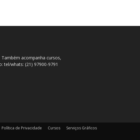
ral. Também acompanha cursos,
to: tel/whats: (21) 97900-9791
Política de Privacidade
Cursos
Serviços Gráficos