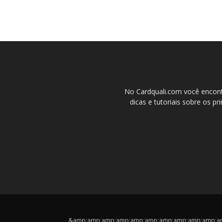
No Cardquali.com você encont
dicas e tutoriais sobre os pr
&amp;amp;amp;amp;amp;amp;amp;amp;amp;amp;amp;cop