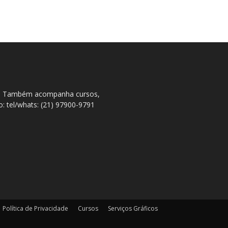
ral. Também acompanha cursos,
to: tel/whats: (21) 97900-9791
Política de Privacidade
Cursos
Serviços Gráficos