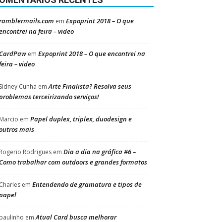
ramblermails.com
Expoprint 2018 – O que
em
encontrei na feira – video
CardPaw
Expoprint 2018 – O que encontrei na
em
feira – video
Arte Finalista? Resolva seus
Sidney Cunha
em
problemas terceirizando serviços!
Papel duplex, triplex, duodesign e
Marcio
em
outros mais
Dia a dia na gráfica #6 –
Rogerio Rodrigues
em
Como trabalhar com outdoors e grandes formatos
Entendendo de gramatura e tipos de
Charles
em
papel
Atual Card busca melhorar
paulinho
em