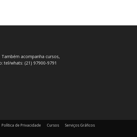
ral. Também acompanha cursos,
to: tel/whats: (21) 97900-9791
Política de Privacidade
Cursos
Serviços Gráficos