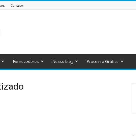
sos
Contato
Fornecedores
Nosso blog
Processo Gráfico
tizado