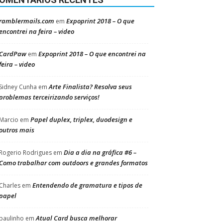
ramblermails.com
Expoprint 2018 – O que
em
encontrei na feira – video
CardPaw
Expoprint 2018 – O que encontrei na
em
feira – video
Arte Finalista? Resolva seus
Sidney Cunha
em
problemas terceirizando serviços!
Papel duplex, triplex, duodesign e
Marcio
em
outros mais
Dia a dia na gráfica #6 –
Rogerio Rodrigues
em
Como trabalhar com outdoors e grandes formatos
Entendendo de gramatura e tipos de
Charles
em
papel
Atual Card busca melhorar
paulinho
em