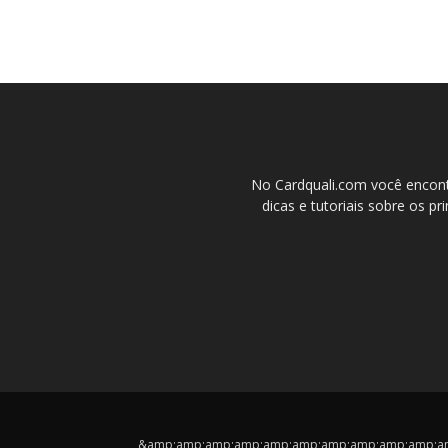
No Cardquali.com você encont
dicas e tutoriais sobre os pr
&amp;amp;amp;amp;amp;amp;amp;amp;amp;amp;amp;cop