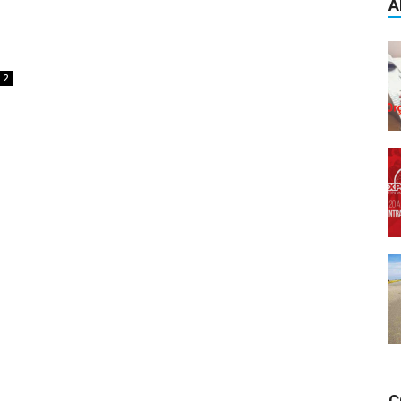
A
2
C