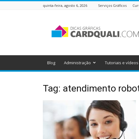
quinta-feira, agosto 6, 2026
Serviços Gráficos
Cur
Dicas
Gráficas
do
Cardquali
Blog
Administração
Tutoriais e vídeos
Tag: atendimento robo