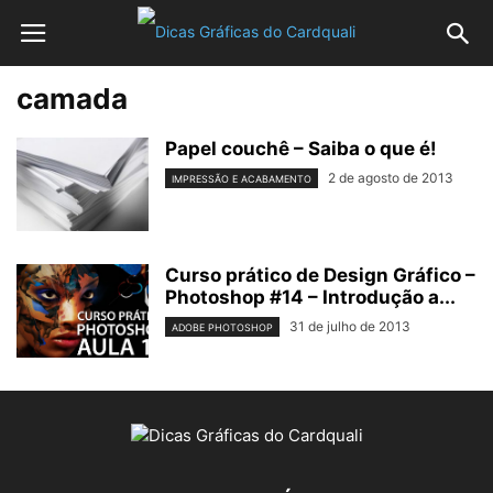
camada
Papel couchê – Saiba o que é!
2 de agosto de 2013
IMPRESSÃO E ACABAMENTO
Curso prático de Design Gráfico –
Photoshop #14 – Introdução a...
31 de julho de 2013
ADOBE PHOTOSHOP