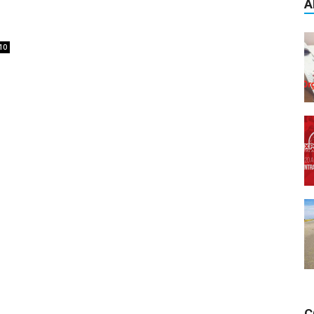
A
10
C