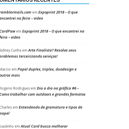
ramblermails.com
Expoprint 2018 – O que
em
encontrei na feira – video
CardPaw
Expoprint 2018 – O que encontrei na
em
feira – video
Arte Finalista? Resolva seus
Sidney Cunha
em
problemas terceirizando serviços!
Papel duplex, triplex, duodesign e
Marcio
em
outros mais
Dia a dia na gráfica #6 –
Rogerio Rodrigues
em
Como trabalhar com outdoors e grandes formatos
Entendendo de gramatura e tipos de
Charles
em
papel
Atual Card busca melhorar
paulinho
em