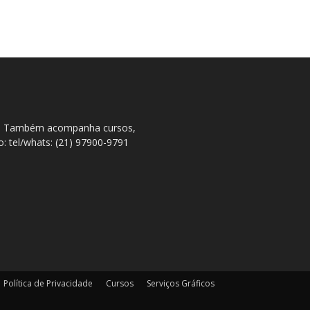
ral. Também acompanha cursos,
to: tel/whats: (21) 97900-9791
Política de Privacidade
Cursos
Serviços Gráficos