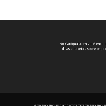
No Cardquali.com você encont
dicas e tutoriais sobre os pr
&amp;amp;amp;amp;amp;amp;amp;amp;amp;amp;amp;cop