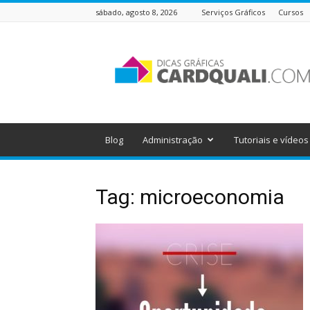
sábado, agosto 8, 2026
Serviços Gráficos
Cursos
Dicas
Gráficas
do
Cardquali
Blog
Administração
Tutoriais e vídeos
Tag: microeconomia