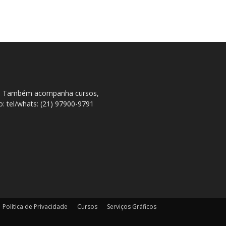
ral. Também acompanha cursos,
to: tel/whats: (21) 97900-9791
Política de Privacidade
Cursos
Serviços Gráficos