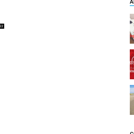
A
22
C