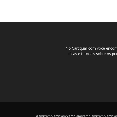
No Cardquali.com você encont
dicas e tutoriais sobre os pr
&amp;amp;amp;amp;amp;amp;amp;amp;amp;amp;amp;cop