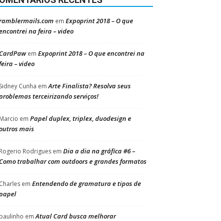
ramblermails.com
Expoprint 2018 – O que
em
encontrei na feira – video
CardPaw
Expoprint 2018 – O que encontrei na
em
feira – video
Arte Finalista? Resolva seus
Sidney Cunha
em
problemas terceirizando serviços!
Papel duplex, triplex, duodesign e
Marcio
em
outros mais
Dia a dia na gráfica #6 –
Rogerio Rodrigues
em
Como trabalhar com outdoors e grandes formatos
Entendendo de gramatura e tipos de
Charles
em
papel
Atual Card busca melhorar
paulinho
em