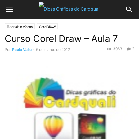
Tutoriais e vídeos
CorelDRAW
Curso Corel Draw – Aula 7
3983
2
Por
Paulo Valle
-
6 de março de 2012