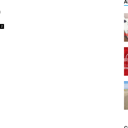
A
n
2
C