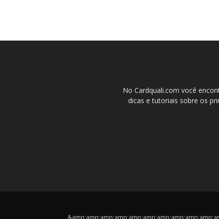
No Cardquali.com você encont
dicas e tutoriais sobre os pr
&amp;amp;amp;amp;amp;amp;amp;amp;amp;amp;amp;cop