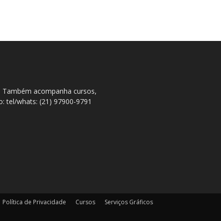
ral. Também acompanha cursos,
to: tel/whats: (21) 97900-9791
Política de Privacidade
Cursos
Serviços Gráficos