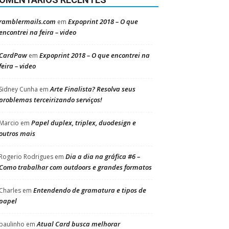
ramblermails.com
Expoprint 2018 – O que
em
encontrei na feira – video
CardPaw
Expoprint 2018 – O que encontrei na
em
feira – video
Arte Finalista? Resolva seus
Sidney Cunha
em
problemas terceirizando serviços!
Papel duplex, triplex, duodesign e
Marcio
em
outros mais
Dia a dia na gráfica #6 –
Rogerio Rodrigues
em
Como trabalhar com outdoors e grandes formatos
Entendendo de gramatura e tipos de
Charles
em
papel
Atual Card busca melhorar
paulinho
em