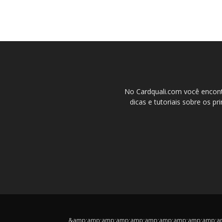
No Cardquali.com você encont
dicas e tutoriais sobre os pr
&amp;amp;amp;amp;amp;amp;amp;amp;amp;amp;amp;cop