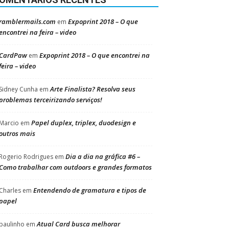
ramblermails.com
Expoprint 2018 – O que
em
encontrei na feira – video
CardPaw
Expoprint 2018 – O que encontrei na
em
feira – video
Arte Finalista? Resolva seus
Sidney Cunha
em
problemas terceirizando serviços!
Papel duplex, triplex, duodesign e
Marcio
em
outros mais
Dia a dia na gráfica #6 –
Rogerio Rodrigues
em
Como trabalhar com outdoors e grandes formatos
Entendendo de gramatura e tipos de
Charles
em
papel
Atual Card busca melhorar
paulinho
em