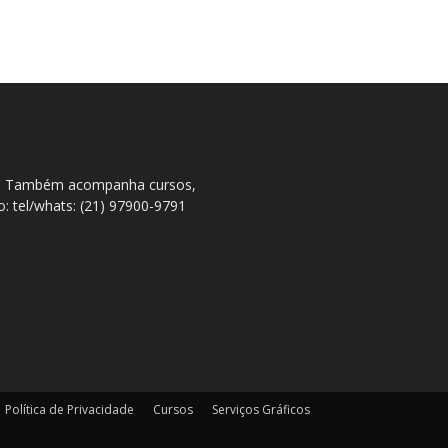
ral. Também acompanha cursos,
to: tel/whats: (21) 97900-9791
Política de Privacidade
Cursos
Serviços Gráficos