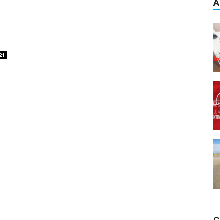
A
21
C