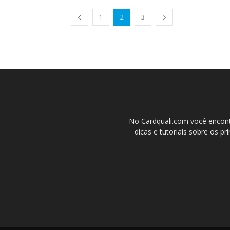
1
2
3
No Cardquali.com você encont
dicas e tutoriais sobre os pr