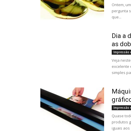
Ontem, um 
pergunta s
que...
Dia a 
as dob
Impressão 
Veja neste
excelente 
simples par
Máqui
gráfic
Impressão 
Quase todo
produtos g
iguais aos