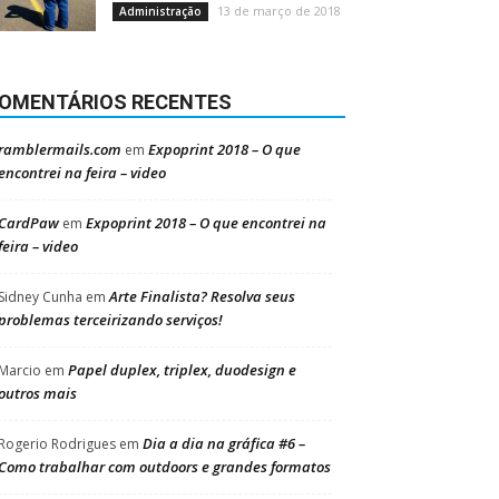
13 de março de 2018
Administração
OMENTÁRIOS RECENTES
ramblermails.com
Expoprint 2018 – O que
em
encontrei na feira – video
CardPaw
Expoprint 2018 – O que encontrei na
em
feira – video
Arte Finalista? Resolva seus
Sidney Cunha
em
problemas terceirizando serviços!
Papel duplex, triplex, duodesign e
Marcio
em
outros mais
Dia a dia na gráfica #6 –
Rogerio Rodrigues
em
Como trabalhar com outdoors e grandes formatos