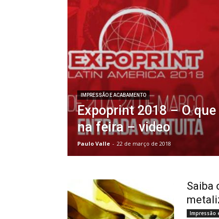
IMPRESSÃO E ACABAMENTO
Expoprint 2018 – O que
na feira – video
Paulo Valle
-
22 de março de 2018
Saiba 
metali
Impressão 