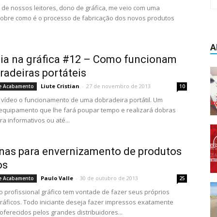
de nossos leitores, dono de gráfica, me veio com uma
obre como é o processo de fabricação dos novos produtos
A
dia na gráfica #12 – Como funcionam
radeiras portáteis
Liute Cristian
-
27 de novembro de 2013
e Acabamento
10
 vídeo o funcionamento de uma dobradeira portátil. Um
equipamento que lhe fará poupar tempo e realizará dobras
a informativos ou até...
nas para envernizamento de produtos
os
Paulo Valle
-
30 de outubro de 2013
e Acabamento
25
 profissional gráfico tem vontade de fazer seus próprios
ráficos. Todo iniciante deseja fazer impressos exatamente
 oferecidos pelos grandes distribuidores...