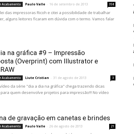
Paulo Valle
-
16 de setembro de 2013
e Acabamento
358
ei das impressoras Ricoh e citei a possibilidade de trabalhar
er, alguns leitores ficaram em dúvida com o termo. Vamos falar
dia na gráfica #9 – Impressão
osta (Overprint) com Illustrator e
DRAW
Liute Cristian
-
31 de agosto de 2013
e Acabamento
3
vídeo da série "dia a dia na gráfica" chega trazendo dicas
 para quem desenvolve projetos para impressão!!! No vídeo
a de gravação em canetas e brindes
Paulo Valle
-
26 de agosto de 2013
e Acabamento
21