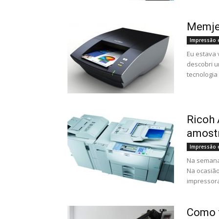
Memjet
Impressão 
Eu estava 
descobri u
tecnologia F
Ricoh 
amost
Impressão 
Na semana 
Na ocasião
impressora.
Como t