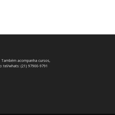
ral. Também acompanha cursos,
to: tel/whats: (21) 97900-9791