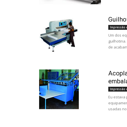
Guilho
Impressão 
Um dos equ
guilhotina
de acabame
Acopla
embal
Impressão 
Eu estava 
equipament
usadas no 