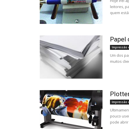
Hoje irei 
leitores, 
quem está.
Papel 
Impressão 
Um dos pap
muitos cli
Plotte
Impressão 
Ultimamen
pouco usei
pode abrir