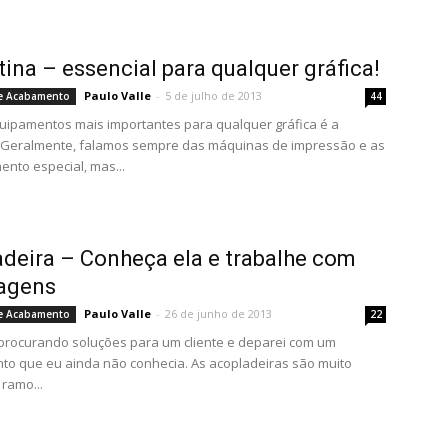
tina – essencial para qualquer gráfica!
Paulo Valle
-
5 de julho de 2013
e Acabamento
44
ipamentos mais importantes para qualquer gráfica é a
. Geralmente, falamos sempre das máquinas de impressão e as
nto especial, mas...
deira – Conheça ela e trabalhe com
agens
Paulo Valle
-
26 de junho de 2013
e Acabamento
22
procurando soluções para um cliente e deparei com um
o que eu ainda não conhecia. As acopladeiras são muito
ramo...