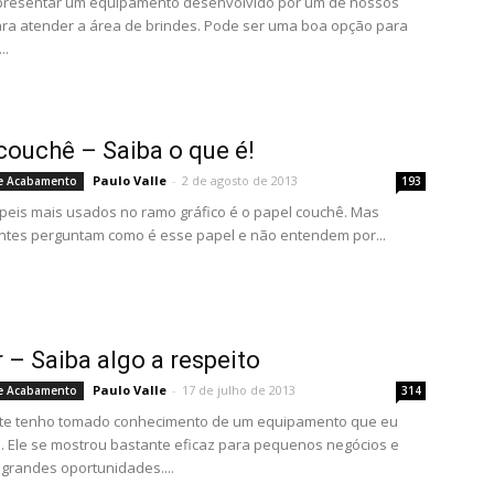
apresentar um equipamento desenvolvido por um de nossos
para atender a área de brindes. Pode ser uma boa opção para
..
couchê – Saiba o que é!
Paulo Valle
-
2 de agosto de 2013
e Acabamento
193
eis mais usados no ramo gráfico é o papel couchê. Mas
entes perguntam como é esse papel e não entendem por...
r – Saiba algo a respeito
Paulo Valle
-
17 de julho de 2013
e Acabamento
314
te tenho tomado conhecimento de um equipamento que eu
. Ele se mostrou bastante eficaz para pequenos negócios e
 grandes oportunidades....