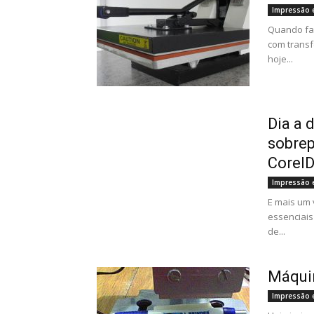
Impressão 
Quando fal
com transf
hoje...
Dia a 
sobrep
Corel
Impressão 
E mais um 
essenciais
de...
Máquin
Impressão 