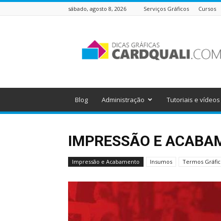
sábado, agosto 8, 2026
Serviços Gráficos
Cursos
Dicas
Gráficas
do
Cardquali
Blog
Administração
Tutoriais e vídeos
IMPRESSÃO E ACABA
Impressão e Acabamento
Insumos
Termos Gráfic