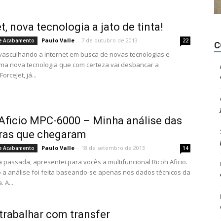
, nova tecnologia a jato de tinta!
Paulo Valle
-
7 de outubro de 2013
e Acabamento
22
C
vasculhando a internet em busca de novas tecnologias e
ma nova tecnologia que com certeza vai desbancar a
orceJet, já...
Aficio MPC-6000 – Minha análise das
ras que chegaram
Paulo Valle
-
18 de setembro de 2013
e Acabamento
14
passada, apresentei para vocês a multifuncional Ricoh Aficio.
 a análise foi feita baseando-se apenas nos dados técnicos da
 A...
rabalhar com transfer