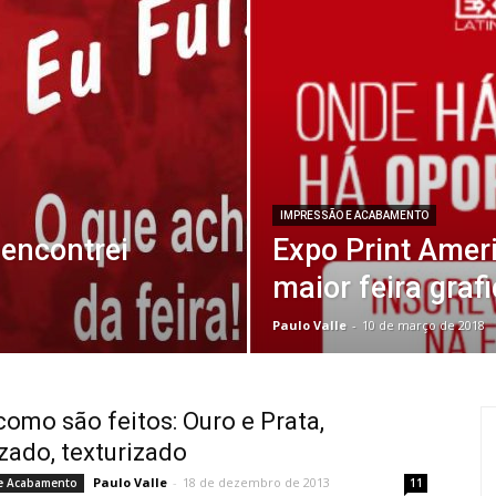
IMPRESSÃO E ACABAMENTO
 encontrei
Expo Print Amer
maior feira grafi
Paulo Valle
-
10 de março de 2018
como são feitos: Ouro e Prata,
zado, texturizado
Paulo Valle
-
18 de dezembro de 2013
e Acabamento
11