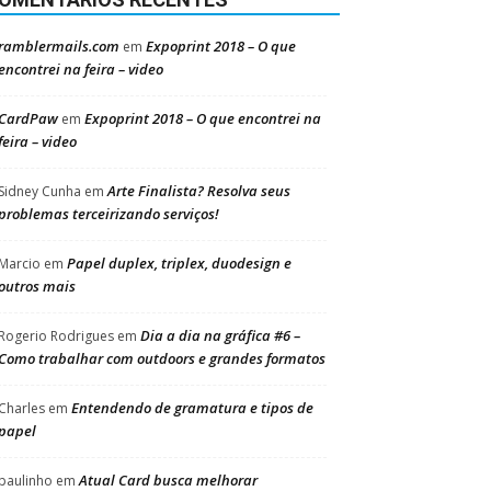
ramblermails.com
Expoprint 2018 – O que
em
encontrei na feira – video
CardPaw
Expoprint 2018 – O que encontrei na
em
feira – video
Arte Finalista? Resolva seus
Sidney Cunha
em
problemas terceirizando serviços!
Papel duplex, triplex, duodesign e
Marcio
em
outros mais
Dia a dia na gráfica #6 –
Rogerio Rodrigues
em
Como trabalhar com outdoors e grandes formatos
Entendendo de gramatura e tipos de
Charles
em
papel
Atual Card busca melhorar
paulinho
em