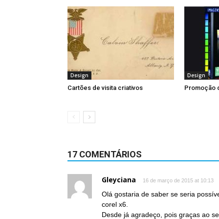
Design
Design
Cartões de visita criativos
Promoção d
17 COMENTÁRIOS
Gleyciana
16 de março de 2015 at 10:13
Olá gostaria de saber se seria possí
corel x6.
Desde já agradeço, pois graças ao s