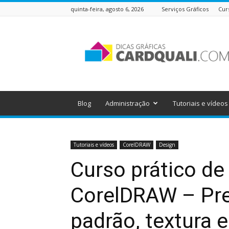
quinta-feira, agosto 6, 2026
Serviços Gráficos
Cur
Dicas
Gráficas
do
Cardquali
Blog
Administração
Tutoriais e vídeos
Tutoriais e vídeos
CorelDRAW
Design
Curso prático de
CorelDRAW – Pr
padrão, textura e