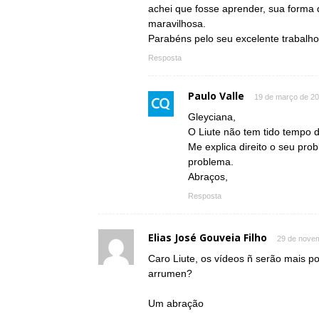
achei que fosse aprender, sua forma 
maravilhosa.
Parabéns pelo seu excelente trabalho!
Resposta
Paulo Valle
19 de março de 20
Gleyciana,
O Liute não tem tido tempo d
Me explica direito o seu pr
problema.
Abraços,
Resposta
Elias José Gouveia Filho
29 de novem
Caro Liute, os vídeos ñ serão mais p
arrumen?
Um abração