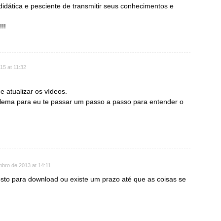
didática e pesciente de transmitir seus conhecimentos e
!!
15 at 11:32
e atualizar os vídeos.
oblema para eu te passar um passo a passo para entender o
bro de 2013 at 14:11
osto para download ou existe um prazo até que as coisas se