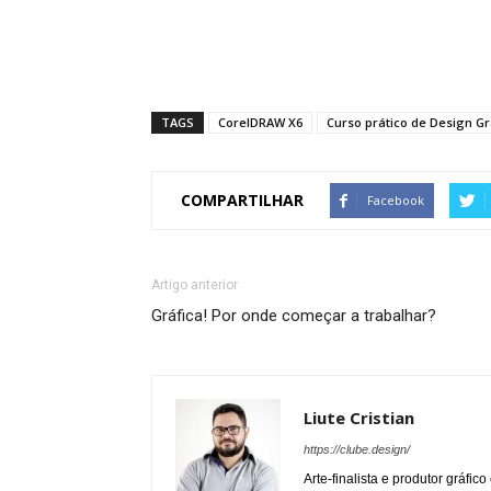
TAGS
CorelDRAW X6
Curso prático de Design Gr
COMPARTILHAR
Facebook
Artigo anterior
Gráfica! Por onde começar a trabalhar?
Liute Cristian
https://clube.design/
Arte-finalista e produtor gráfi