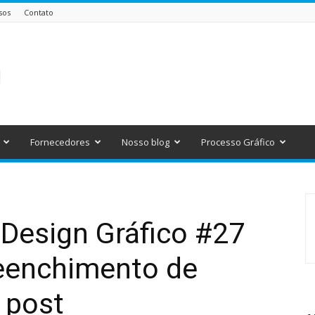
sos
Contato
Fornecedores
Nosso blog
Processo Gráfico
 Design Gráfico #27
eenchimento de
 post