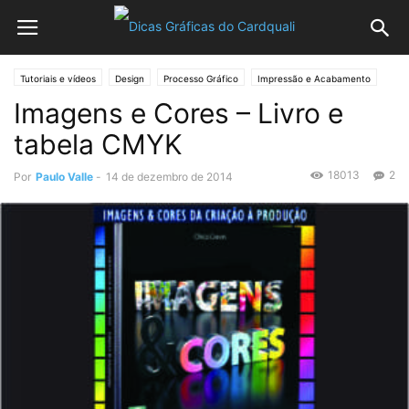
Tutoriais e vídeos
Design
Processo Gráfico
Impressão e Acabamento
Imagens e Cores – Livro e
tabela CMYK
18013
2
Por
Paulo Valle
-
14 de dezembro de 2014