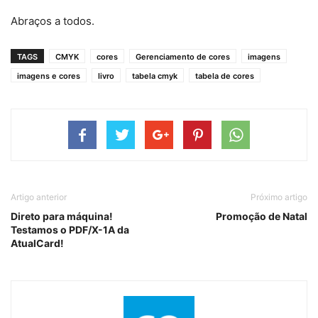
Abraços a todos.
TAGS
CMYK
cores
Gerenciamento de cores
imagens
imagens e cores
livro
tabela cmyk
tabela de cores
Artigo anterior
Próximo artigo
Direto para máquina!
Promoção de Natal
Testamos o PDF/X-1A da
AtualCard!