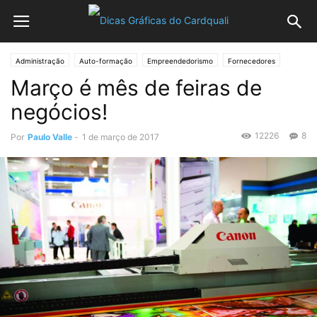
Administração
Auto-formação
Empreendedorismo
Fornecedores
Março é mês de feiras de
Equipamentos
Gráficas
Processo Gráfico
Impressão e Acabamento
Planejamento e Controle
Software
negócios!
12226
8
Por
Paulo Valle
-
1 de março de 2017