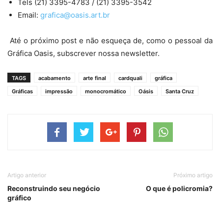
Tels (21) 3395-4783 / (21) 3395-3542
Email:
grafica@oasis.art.br
Até o próximo post e não esqueça de, como o pessoal da
Gráfica Oasis, subscrever nossa newsletter.
TAGS
acabamento
arte final
cardquali
gráfica
Gráficas
impressão
monocromático
Oásis
Santa Cruz
Artigo anterior
Próximo artigo
Reconstruindo seu negócio
O que é policromia?
gráfico