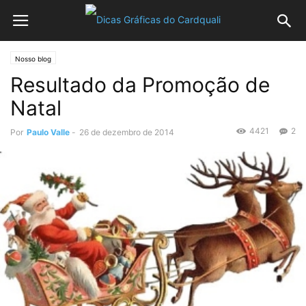
Nosso blog
Resultado da Promoção de
Natal
4421
2
Por
Paulo Valle
-
26 de dezembro de 2014