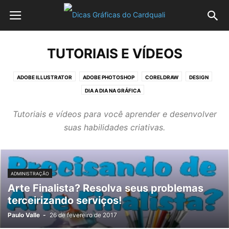
TUTORIAIS E VÍDEOS
ADOBE ILLUSTRATOR
ADOBE PHOTOSHOP
CORELDRAW
DESIGN
DIA A DIA NA GRÁFICA
Tutoriais e vídeos para você aprender e desenvolver
suas habilidades criativas.
ADMINISTRAÇÃO
Arte Finalista? Resolva seus problemas
terceirizando serviços!
Paulo Valle
-
26 de fevereiro de 2017