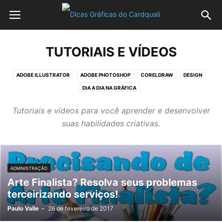
TUTORIAIS E VÍDEOS
ADOBE ILLUSTRATOR
ADOBE PHOTOSHOP
CORELDRAW
DESIGN
DIA A DIA NA GRÁFICA
Tutoriais e vídeos para você aprender e desenvolver
suas habilidades criativas.
ADMINISTRAÇÃO
Arte Finalista? Resolva seus problemas
terceirizando serviços!
Paulo Valle
-
26 de fevereiro de 2017