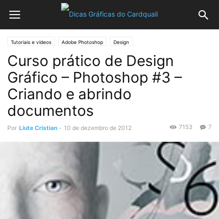
Tutoriais e vídeos
Adobe Photoshop
Design
Curso prático de Design
Gráfico – Photoshop #3 –
Criando e abrindo
documentos
7153
7
Por
Liute Cristian
-
10 de dezembro de 2012