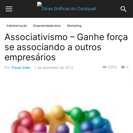
Administração
Empreendedorismo
Marketing
Associativismo – Ganhe força
se associando a outros
empresários
5202
0
Por
Paulo Valle
-
7 de dezembro de 2012