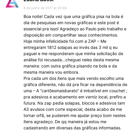
8 de junho de 2017 at 20:48
Boa noite! Cada vez que uma gráfica pisa na bola é
dia de pesquisas em novas gráficas e este post é
essencial pra isso! Agradeço ao Paulo pelo trabalho e
disposição em compartilhar seus conhecimentos.
Hoje minha infelicidade foi com a ZAP – Me
entregaram 1812 solapas ao invés das 3 mil q eu
paguei e me responderam que minha solicitação de
análise foi recusada…cheguei neles desta mesma
maneira: com outra gráfica pisando na bola e da
mesma maneira vou embora.
Pra cada um dos ítens que mais vendo escolho uma
gráfica diferente, não dá pra ficar na dependência de
uma – A “cartõesmaisbarato” é imbatível em couchet ;
pra adesivos e acabamento em verniz local, prefiro a
futura. Na zap pedia solapas, blocos e adesivos tam
A3 avulsos com corte especial, desta acabo de me
tornar orfã, se puderem me ajudar preço bom nestes
ítens agradeço. De qq maneira já estou me
cadastrando em diversas das gráficas informadas.