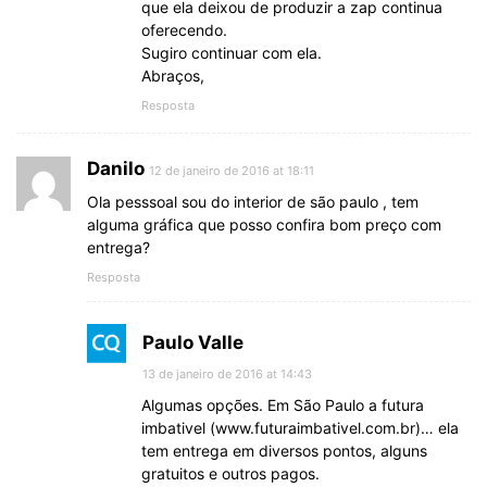
que ela deixou de produzir a zap continua
oferecendo.
Sugiro continuar com ela.
Abraços,
Resposta
Danilo
12 de janeiro de 2016 at 18:11
Ola pesssoal sou do interior de são paulo , tem
alguma gráfica que posso confira bom preço com
entrega?
Resposta
Paulo Valle
13 de janeiro de 2016 at 14:43
Algumas opções. Em São Paulo a futura
imbativel (www.futuraimbativel.com.br)… ela
tem entrega em diversos pontos, alguns
gratuitos e outros pagos.