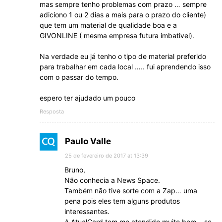
mas sempre tenho problemas com prazo … sempre
adiciono 1 ou 2 dias a mais para o prazo do cliente)
que tem um material de qualidade boa e a
GIVONLINE ( mesma empresa futura imbativel).
Na verdade eu já tenho o tipo de material preferido
para trabalhar em cada local ….. fui aprendendo isso
com o passar do tempo.
espero ter ajudado um pouco
Resposta
Paulo Valle
25 de fevereiro de 2017 at 13:39
Bruno,
Não conhecia a News Space.
Também não tive sorte com a Zap… uma
pena pois eles tem alguns produtos
interessantes.
A AtualCard tem me atendido muito bem… se