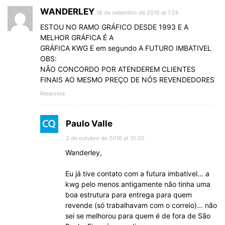
WANDERLEY
18 de setembro de 2016 at 1:28
ESTOU NO RAMO GRÁFICO DESDE 1993 E A
MELHOR GRÁFICA É A
GRÁFICA KWG E em segundo A FUTURO IMBATIVEL
OBS:
NÃO CONCORDO POR ATENDEREM CLIENTES
FINAIS AO MESMO PREÇO DE NÓS REVENDEDORES
Resposta
Paulo Valle
2 de outubro de 2016 at 10:05
Wanderley,
Eu já tive contato com a futura imbativel… a
kwg pelo menos antigamente não tinha uma
boa estrutura para entrega para quem
revende (só trabalhavam com o correio)… não
sei se melhorou para quem é de fora de São