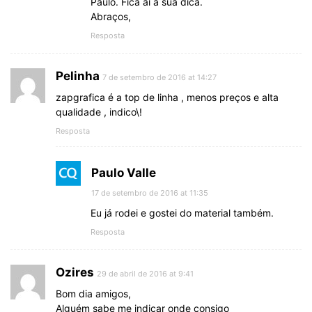
Paulo. Fica aí a sua dica.
Abraços,
Resposta
Pelinha
7 de setembro de 2016 at 14:27
zapgrafica é a top de linha , menos preços e alta
qualidade , indico\!
Resposta
Paulo Valle
17 de setembro de 2016 at 11:35
Eu já rodei e gostei do material também.
Resposta
Ozires
29 de abril de 2016 at 9:41
Bom dia amigos,
Alguém sabe me indicar onde consigo