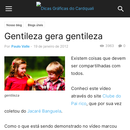
Nosso blog
Blogs úteis
Gentileza gera gentileza
3963
0
Por
Paulo Valle
-
19 de janeiro de 2012
Existem coisas que devem
ser compartilhadas com
todos.
Conheci este vídeo
gentileza
através do site
Clube do
Pai rico
, que por sua vez
coletou do
Jacaré Banguela
.
Como o que está sendo demonstrado no vídeo marcou